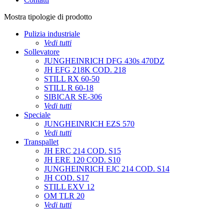
Mostra tipologie di prodotto
Pulizia industriale
Vedi tutti
Sollevatore
JUNGHEINRICH DFG 430s 470DZ
JH EFG 218K COD. 218
STILL RX 60-50
STILL R 60-18
SIBICAR SE-306
Vedi tutti
Speciale
JUNGHEINRICH EZS 570
Vedi tutti
Transpallet
JH ERC 214 COD. S15
JH ERE 120 COD. S10
JUNGHEINRICH EJC 214 COD. S14
JH COD. S17
STILL EXV 12
OM TLR 20
Vedi tutti