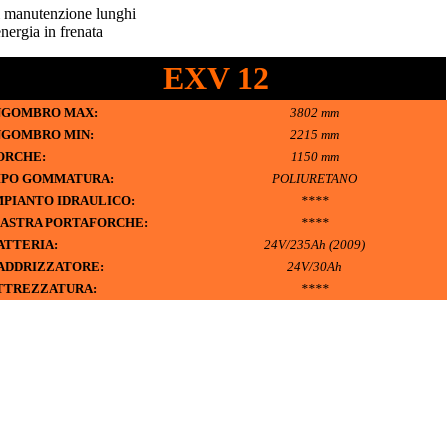
di manutenzione lunghi
nergia in frenata
EXV 12
NGOMBRO MAX:
3802 mm
NGOMBRO MIN:
2215 mm
ORCHE:
1150 mm
IPO GOMMATURA:
POLIURETANO
PIANTO IDRAULICO:
****
IASTRA PORTAFORCHE:
****
ATTERIA:
24V/235Ah (2009)
ADDRIZZATORE:
24V/30Ah
TTREZZATURA:
****