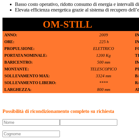
Basso costo operativo, ridotto consumo di energia e intervalli 
Elevata efficienza energetica grazie al sistema di recupero dell’e
OM-STILL
ANNO:
2009
I
ORE:
225 h
I
PROPULSIONE:
ELETTRICO
F
PORTATA NOMINALE:
1200 Kg
T
BARICENTRO:
500 mm
IM
MONTANTE:
TELESCOPICO
P
SOLLEVAMENTO MAX:
3324 mm
B
SOLLEVAMENTO LIBERO:
****
R
LARGHEZZA:
800 mm
A
Possibilità di ricondizionamento completo su richiesta