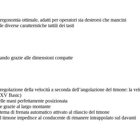
rgonomia ottimale, adatti per operatori sia destrorsi che mancini
diverse caratteristiche tattili dei tasti
mando grazie alle dimensioni compatte
 regolazione della velocità a seconda dell’angolazione del timone: la vel
 EXV Basic)
elle mani perfettamente posizionata
he grazie al largo montante
stema di frenata automatico attivato al rilascio del timone
l timone impedisce al conducente di rimanere intrappolato sul davanti