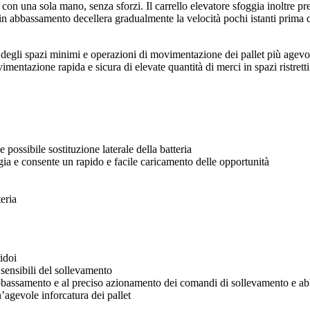
i con una sola mano, senza sforzi. Il carrello elevatore sfoggia inoltre pre
in abbassamento decellera gradualmente la velocità pochi istanti prima d
degli spazi minimi e operazioni di movimentazione dei pallet più agevo
mentazione rapida e sicura di elevate quantità di merci in spazi ristretti,
e possibile sostituzione laterale della batteria
ergia e consente un rapido e facile caricamento delle opportunità
teria
idoi
 sensibili del sollevamento
 abbassamento e al preciso azionamento dei comandi di sollevamento e 
’agevole inforcatura dei pallet