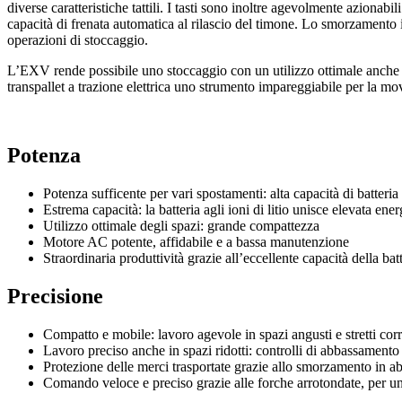
diverse caratteristiche tattili. I tasti sono inoltre agevolmente azionabil
capacità di frenata automatica al rilascio del timone. Lo smorzamento 
operazioni di stoccaggio.
L’EXV rende possibile uno stoccaggio con un utilizzo ottimale anche 
transpallet a trazione elettrica uno strumento impareggiabile per la movi
Potenza
Potenza sufficente per vari spostamenti: alta capacità di batteria 
Estrema capacità: la batteria agli ioni di litio unisce elevata en
Utilizzo ottimale degli spazi: grande compattezza
Motore AC potente, affidabile e a bassa manutenzione
Straordinaria produttività grazie all’eccellente capacità della bat
Precisione
Compatto e mobile: lavoro agevole in spazi angusti e stretti corr
Lavoro preciso anche in spazi ridotti: controlli di abbassamento
Protezione delle merci trasportate grazie allo smorzamento in
Comando veloce e preciso grazie alle forche arrotondate, per un