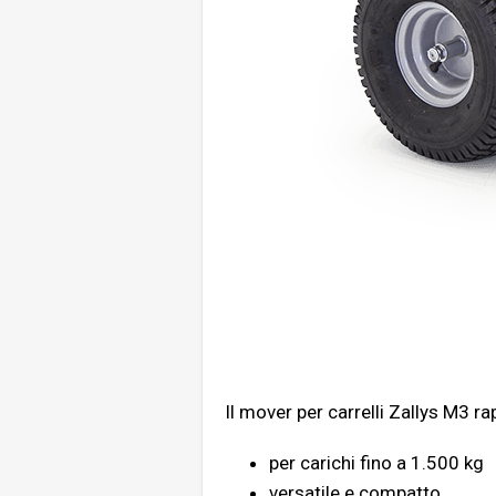
Il m
over per carrelli
Zallys M3 rap
per carichi fino a 1.500 kg
versatile e compatto