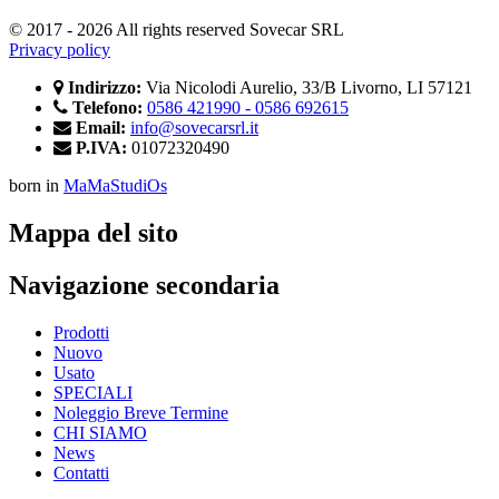
© 2017 - 2026 All rights reserved Sovecar SRL
Privacy policy
Indirizzo:
Via Nicolodi Aurelio, 33/B Livorno, LI 57121
Telefono:
0586 421990 - 0586 692615
Email:
info@sovecarsrl.it
P.IVA:
01072320490
born in
MaMaStudiOs
Mappa del sito
Navigazione secondaria
Prodotti
Nuovo
Usato
SPECIALI
Noleggio Breve Termine
CHI SIAMO
News
Contatti