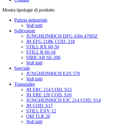
Mostra tipologie di prodotto
Pulizia industriale
Vedi tutti
Sollevatore
JUNGHEINRICH DFG 430s 470DZ
JH EFG 218K COD. 218
STILL RX 60-50
STILL R 60-18
SIBICAR SE-306
Vedi tutti
Speciale
JUNGHEINRICH EZS 570
Vedi tutti
Transpallet
JH ERC 214 COD. S15
JH ERE 120 COD. S10
JUNGHEINRICH EJC 214 COD. S14
JH COD. S17
STILL EXV 12
OM TLR 20
Vedi tutti