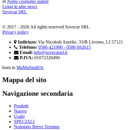
di
Nome cognome autore
Leggi le altre news
Sovecar SRL
© 2017 - 2026 All rights reserved Sovecar SRL
Privacy policy
Indirizzo:
Via Nicolodi Aurelio, 33/B Livorno, LI 57121
Telefono:
0586 421990 - 0586 692615
Email:
info@sovecarsrl.it
P.IVA:
01072320490
born in
MaMaStudiOs
Mappa del sito
Navigazione secondaria
Prodotti
Nuovo
Usato
SPECIALI
Noleggio Breve Termine