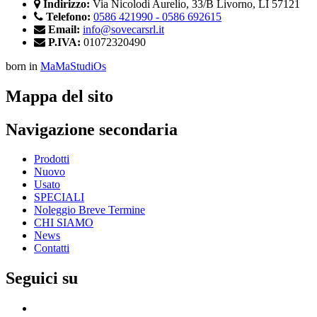
Indirizzo:
Via Nicolodi Aurelio, 33/B Livorno, LI 57121
Telefono:
0586 421990 - 0586 692615
Email:
info@sovecarsrl.it
P.IVA:
01072320490
born in
MaMaStudiOs
Mappa del sito
Navigazione secondaria
Prodotti
Nuovo
Usato
SPECIALI
Noleggio Breve Termine
CHI SIAMO
News
Contatti
Seguici su