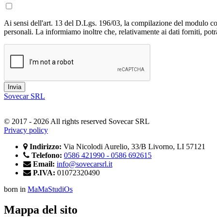
Ai sensi dell'art. 13 del D.Lgs. 196/03, la compilazione del modulo cos
personali. La informiamo inoltre che, relativamente ai dati forniti, potrà 
Sovecar SRL
© 2017 - 2026 All rights reserved Sovecar SRL
Privacy policy
Indirizzo:
Via Nicolodi Aurelio, 33/B Livorno, LI 57121
Telefono:
0586 421990 - 0586 692615
Email:
info@sovecarsrl.it
P.IVA:
01072320490
born in
MaMaStudiOs
Mappa del sito