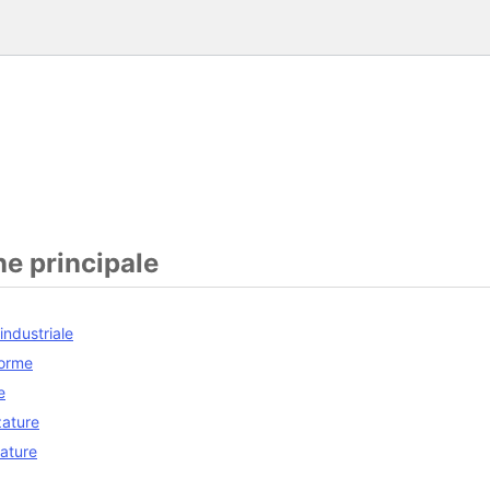
e principale
 industriale
forme
e
zature
lature