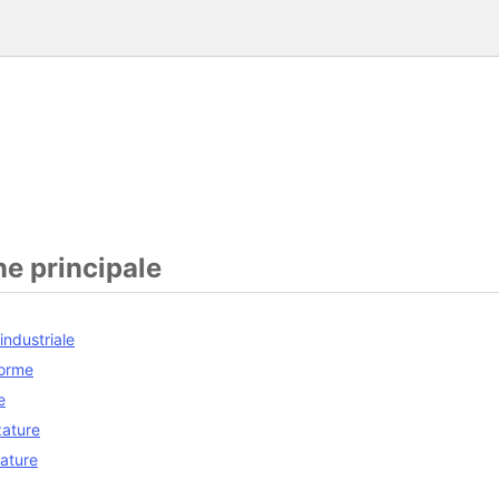
e principale
 industriale
forme
e
zature
lature