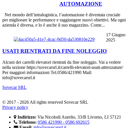
AUTOMAZIONE
Nel mondo dell’intralogistica, l’automazione è diventata cruciale
per migliorare le performance e raggiungere nuovi obiettivi. Ma ogni
azienda è diversa, e lo è anche il suo magazzino. Come...
17 Giugno
2025
USATI RIENTRATI DA FINE NOLEGGIO
Alcuni dei carrelli elevatori rientrati da fine noleggio. Vai a vedere
nella sezione https://sovecarsrl.it/carrelli-elevatori-usati-attrezzature/
Per maggiori informazioni Tel.0586/421990 Mail:
info@sovecarsrl.it
Sovecar SRL
© 2017 - 2026 All rights reserved Sovecar SRL
Privacy policy
Indirizzo:
Via Nicolodi Aurelio, 33/B Livorno, LI 57121
Telefono:
0586 421990 - 0586 692615
Email:
info@sovecarsrl.it