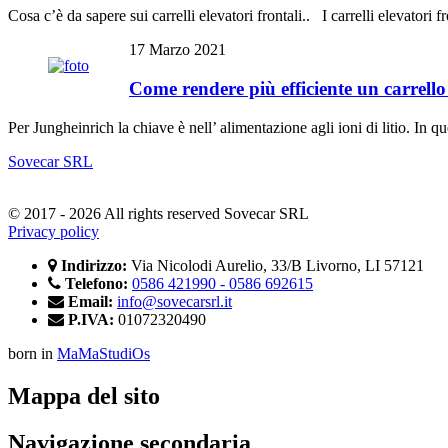
Cosa c’è da sapere sui carrelli elevatori frontali.. I carrelli elevatori 
17 Marzo 2021
Come rendere più efficiente un carrello
Per Jungheinrich la chiave è nell’ alimentazione agli ioni di litio. In
Sovecar SRL
© 2017 - 2026 All rights reserved Sovecar SRL
Privacy policy
Indirizzo:
Via Nicolodi Aurelio, 33/B Livorno, LI 57121
Telefono:
0586 421990 - 0586 692615
Email:
info@sovecarsrl.it
P.IVA:
01072320490
born in
MaMaStudiOs
Mappa del sito
Navigazione secondaria