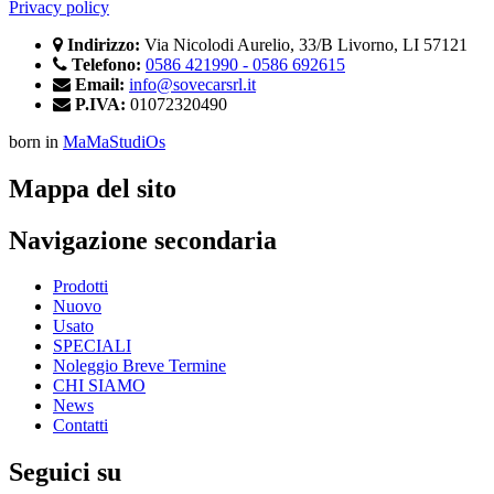
Privacy policy
Indirizzo:
Via Nicolodi Aurelio, 33/B Livorno, LI 57121
Telefono:
0586 421990 - 0586 692615
Email:
info@sovecarsrl.it
P.IVA:
01072320490
born in
MaMaStudiOs
Mappa del sito
Navigazione secondaria
Prodotti
Nuovo
Usato
SPECIALI
Noleggio Breve Termine
CHI SIAMO
News
Contatti
Seguici su