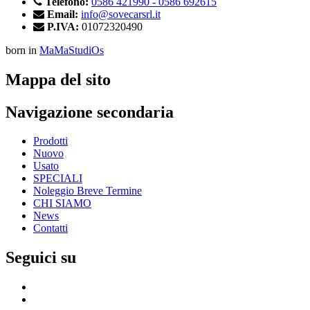
Telefono:
0586 421990 - 0586 692615
Email:
info@sovecarsrl.it
P.IVA:
01072320490
born in
MaMaStudiOs
Mappa del sito
Navigazione secondaria
Prodotti
Nuovo
Usato
SPECIALI
Noleggio Breve Termine
CHI SIAMO
News
Contatti
Seguici su