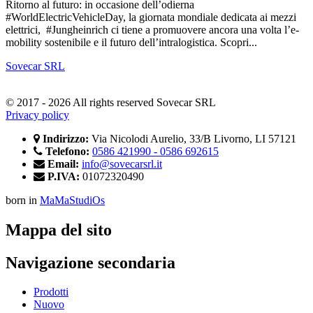
Ritorno al futuro: in occasione dell’odierna
#WorldElectricVehicleDay, la giornata mondiale dedicata ai mezzi
elettrici, #Jungheinrich ci tiene a promuovere ancora una volta l’e-
mobility sostenibile e il futuro dell’intralogistica. Scopri...
Sovecar SRL
© 2017 - 2026 All rights reserved Sovecar SRL
Privacy policy
Indirizzo:
Via Nicolodi Aurelio, 33/B Livorno, LI 57121
Telefono:
0586 421990 - 0586 692615
Email:
info@sovecarsrl.it
P.IVA:
01072320490
born in
MaMaStudiOs
Mappa del sito
Navigazione secondaria
Prodotti
Nuovo