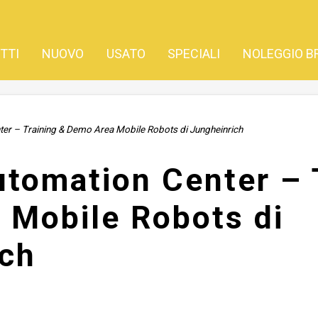
TTI
NUOVO
USATO
SPECIALI
NOLEGGIO B
ter – Training & Demo Area Mobile Robots di Jungheinrich
utomation Center – 
 Mobile Robots di
ich